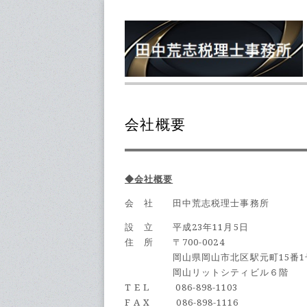
会社概要
◆会社概要
会 社 田中荒志税理士事務所
設 立 平成23年11月5日
住 所 〒700-0024
岡山県岡山市北区駅元町15番1
岡山リットシティビル６階
T E L 086-898-1103
F A X 086-898-1116