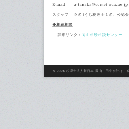
E-mail a-tanaka@comet.ocn.ne.jp
スタッフ ９名 (うち税理士１名、公認
◆相続相談
詳細リンク：
岡山相続相談センター
© 2026 税理士法人新日本 岡山・田中会計は、税