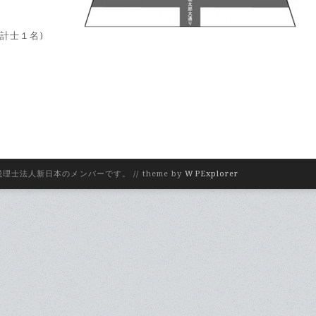
会計士１名)
理士法人新日本のメンバーです。 // theme by
WPExplorer